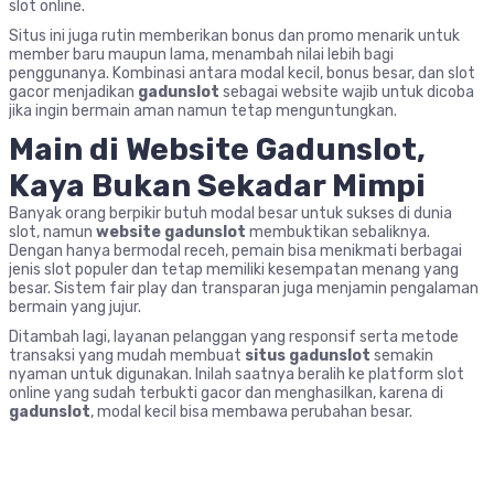
slot online.
Situs ini juga rutin memberikan bonus dan promo menarik untuk
member baru maupun lama, menambah nilai lebih bagi
penggunanya. Kombinasi antara modal kecil, bonus besar, dan slot
gacor menjadikan
gadunslot
sebagai website wajib untuk dicoba
jika ingin bermain aman namun tetap menguntungkan.
Main di Website Gadunslot,
Kaya Bukan Sekadar Mimpi
Banyak orang berpikir butuh modal besar untuk sukses di dunia
slot, namun
website gadunslot
membuktikan sebaliknya.
Dengan hanya bermodal receh, pemain bisa menikmati berbagai
jenis slot populer dan tetap memiliki kesempatan menang yang
besar. Sistem fair play dan transparan juga menjamin pengalaman
bermain yang jujur.
Ditambah lagi, layanan pelanggan yang responsif serta metode
transaksi yang mudah membuat
situs gadunslot
semakin
nyaman untuk digunakan. Inilah saatnya beralih ke platform slot
online yang sudah terbukti gacor dan menghasilkan, karena di
gadunslot
, modal kecil bisa membawa perubahan besar.