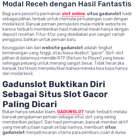
Modal Receh dengan Hasil Fantastis
Bagi para pencinta permainan
slot online
,
situs gadunslot
hadir
sebagai pilihan terbaik untuk memulai petualangan cuan dengan
modal kecil. Banyak pemain pemula kini mulai melirik website ini
karena terbukti memberikan hasil maksimal meski hanya dengan
deposit recehan. Fitur-fitur yang disediakan pun sangat ramah
pengguna, bahkan untuk pemain baru.
Keunggulan lain dari
website gadunslot
adalah tingkat
kemenangan yang tinggi, atau biasa disebut “gacor”. Slot-slot
pilihan di dalamnya memiliki RTP (Return to Player) yang besar,
sehingga peluang untuk menang sangat besar. Tidak heran jika
banyak testimoni menyebutkan bahwa mereka bisa kaya hanya
dari modal kecil.
Gadunslot Buktikan Diri
Sebagai Situs Slot Gacor
Paling Dicari
Bukan hanya sekadar klaim,
GADUNSLOT
telah terbukti melalui
banyak pengalaman pemain sebagai situs slot yang sering
memberikan jackpot. Dari hasil permainan, banyak member aktif
yang meraih jutaan rupiah setiap harinya, membuat
situs
gadunslot
menjadi incaran utama para pemburu cuan di dunia