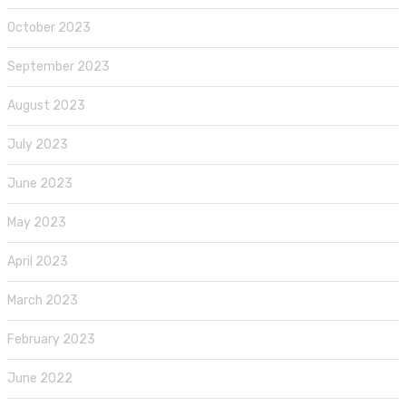
October 2023
September 2023
August 2023
July 2023
June 2023
May 2023
April 2023
March 2023
February 2023
June 2022