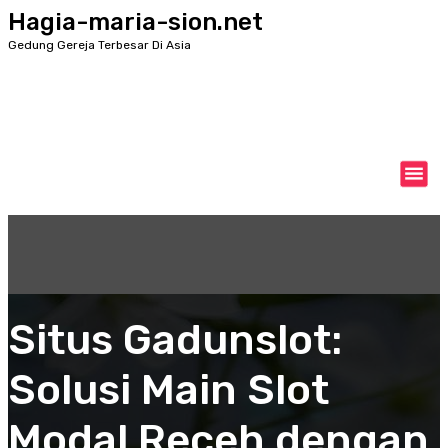
Hagia-maria-sion.net
S
k
Gedung Gereja Terbesar Di Asia
i
p
t
o
c
o
n
t
e
n
t
Situs Gadunslot:
Solusi Main Slot
Modal Receh dengan