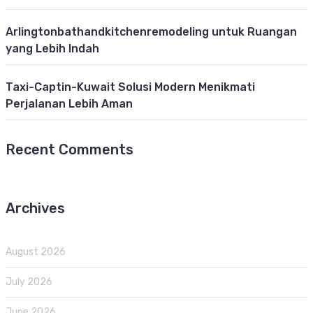
Arlingtonbathandkitchenremodeling untuk Ruangan
yang Lebih Indah
Taxi-Captin-Kuwait Solusi Modern Menikmati
Perjalanan Lebih Aman
Recent Comments
Archives
August 2026
July 2026
June 2026