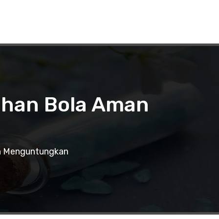
ruhan Bola Aman
an Menguntungkan