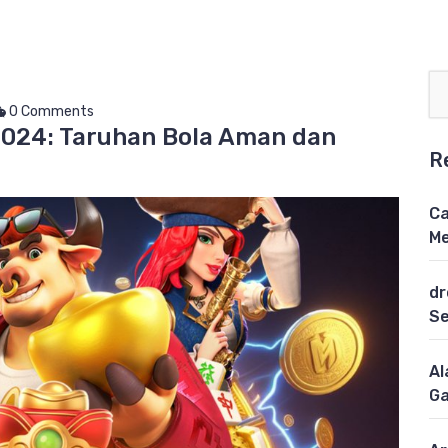
0 Comments
 2024: Taruhan Bola Aman dan
R
Ca
Me
dr
S
Al
Ga