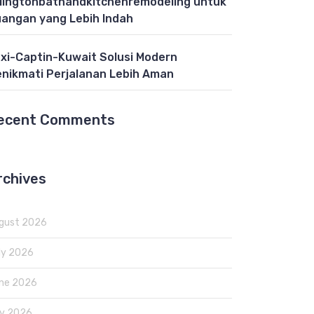
lingtonbathandkitchenremodeling untuk
angan yang Lebih Indah
xi-Captin-Kuwait Solusi Modern
nikmati Perjalanan Lebih Aman
ecent Comments
rchives
gust 2026
ly 2026
ne 2026
y 2026