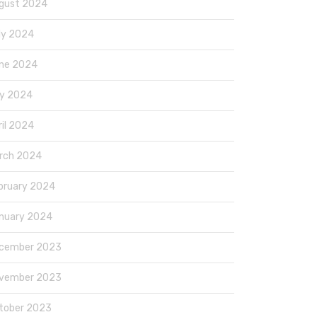
gust 2024
ly 2024
ne 2024
y 2024
ril 2024
rch 2024
bruary 2024
nuary 2024
cember 2023
vember 2023
tober 2023