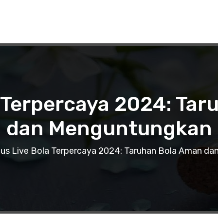
a Terpercaya 2024: Ta
dan Menguntungkan
tus Live Bola Terpercaya 2024: Taruhan Bola Aman d