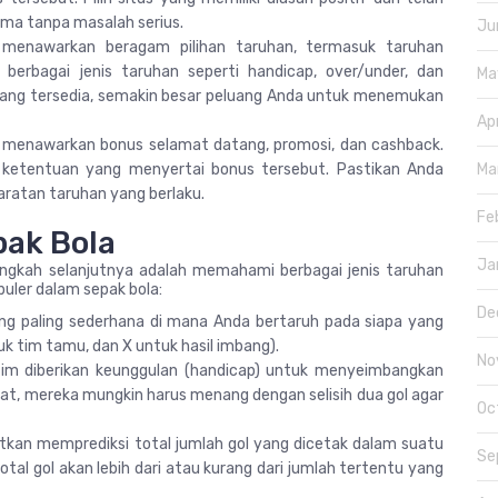
ama tanpa masalah serius.
Ju
s menawarkan beragam pilihan taruhan, termasuk taruhan
 berbagai jenis taruhan seperti handicap, over/under, dan
Ma
 yang tersedia, semakin besar peluang Anda untuk menemukan
Ap
n menawarkan bonus selamat datang, promosi, dan cashback.
n ketentuan yang menyertai bonus tersebut. Pastikan Anda
Ma
atan taruhan yang berlaku.
Fe
pak Bola
Ja
angkah selanjutnya adalah memahami berbagai jenis taruhan
puler dalam sepak bola:
De
yang paling sederhana di mana Anda bertaruh pada siapa yang
k tim tamu, dan X untuk hasil imbang).
No
tim diberikan keunggulan (handicap) untuk menyeimbangkan
 kuat, mereka mungkin harus menang dengan selisih dua gol agar
Oc
batkan memprediksi total jumlah gol yang dicetak dalam suatu
Se
tal gol akan lebih dari atau kurang dari jumlah tertentu yang