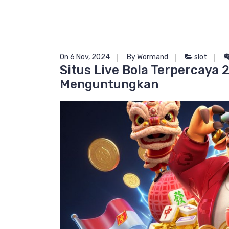
On 6 Nov, 2024
By Wormand
slot
Situs Live Bola Terpercaya
Menguntungkan