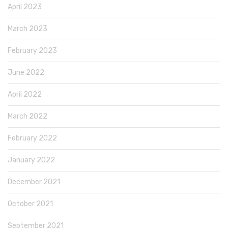
April 2023
March 2023
February 2023
June 2022
April 2022
March 2022
February 2022
January 2022
December 2021
October 2021
September 2021