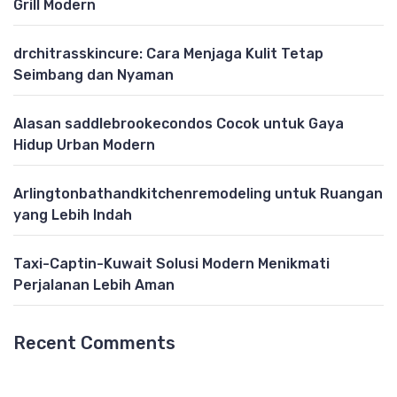
Grill Modern
drchitrasskincure: Cara Menjaga Kulit Tetap
Seimbang dan Nyaman
Alasan saddlebrookecondos Cocok untuk Gaya
Hidup Urban Modern
Arlingtonbathandkitchenremodeling untuk Ruangan
yang Lebih Indah
Taxi-Captin-Kuwait Solusi Modern Menikmati
Perjalanan Lebih Aman
Recent Comments