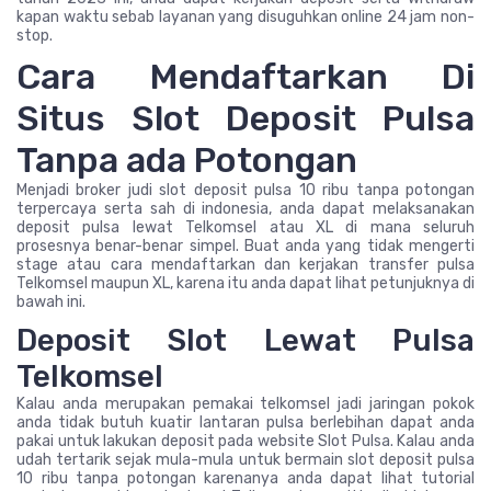
kapan waktu sebab layanan yang disuguhkan online 24 jam non-
stop.
Cara Mendaftarkan Di
Situs Slot Deposit Pulsa
Tanpa ada Potongan
Menjadi broker judi slot deposit pulsa 10 ribu tanpa potongan
terpercaya serta sah di indonesia, anda dapat melaksanakan
deposit pulsa lewat Telkomsel atau XL di mana seluruh
prosesnya benar-benar simpel. Buat anda yang tidak mengerti
stage atau cara mendaftarkan dan kerjakan transfer pulsa
Telkomsel maupun XL, karena itu anda dapat lihat petunjuknya di
bawah ini.
Deposit Slot Lewat Pulsa
Telkomsel
Kalau anda merupakan pemakai telkomsel jadi jaringan pokok
anda tidak butuh kuatir lantaran pulsa berlebihan dapat anda
pakai untuk lakukan deposit pada website Slot Pulsa. Kalau anda
udah tertarik sejak mula-mula untuk bermain slot deposit pulsa
10 ribu tanpa potongan karenanya anda dapat lihat tutorial