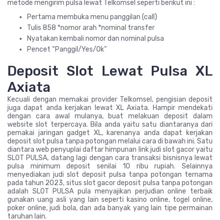
metode mengirim pulsa lewat Telkomsel seperti berikut ini :
Pertama membuka menu panggilan (call)
Tulis 858 *nomor arah *nominal transfer
Nyatakan kembali nomor dan nominal pulsa
Pencet “Panggil/Yes/Ok”
Deposit Slot Lewat Pulsa XL
Axiata
Kecuali dengan memakai provider Telkomsel, pengisian deposit
juga dapat anda kerjakan lewat XL Axiata. Hampir mendekati
dengan cara awal mulanya, buat melakuan deposit dalam
website slot terpercaya. Bila anda yaitu satu diantaranya dari
pemakai jaringan gadget XL, karenanya anda dapat kerjakan
deposit slot pulsa tanpa potongan melalui cara di bawah ini. Satu
diantara web penyuplai daftar himpunan link judi slot gacor yaitu
SLOT PULSA, datang lagi dengan cara transaksi bisnisnya lewat
pulsa minimum deposit senilai 10 ribu rupiah. Selainnya
menyediakan judi slot deposit pulsa tanpa potongan ternama
pada tahun 2023, situs slot gacor deposit pulsa tanpa potongan
adalah SLOT PULSA pula menyajikan perjudian online terbaik
gunakan uang asli yang lain seperti kasino online, togel online,
poker online, judi bola, dan ada banyak yang lain tipe permainan
taruhan lain.