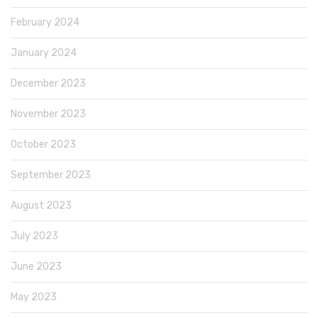
February 2024
January 2024
December 2023
November 2023
October 2023
September 2023
August 2023
July 2023
June 2023
May 2023