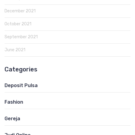
December 2021
October 2021
September 2021
June 2021
Categories
Deposit Pulsa
Fashion
Gereja