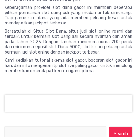
Keberagaman provider slot dana gacor ini memberi beberapa
pilihan permainan slot uang asli yang mudah untuk dimenangi.
Tiap game slot dana yang ada memberi peluang besar untuk
mendapatkan jackpot terbesar.
Bersatulah di Situs Slot Dana, situs judi slot online resmi dan
terbaik, untuk bermain slot uang asli secara nyaman dan aman
pada tahun 2023. Dengan taruhan minimum cuma 200 perak
dan minimum deposit slot Dana 5000, slotter berpeluang untuk
bermain judi slot online dengan jackpot terbesar.
Kami sediakan tutorial skema slot gacor, bocoran slot gacor ini
hari, dan info mengenai rtp slot live paling gacor untuk menolong
member kami mendapat keuntungan optimal.
Search for: