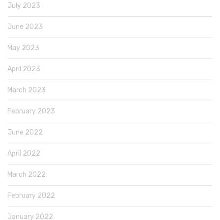
July 2023
June 2023
May 2023
April 2023
March 2023
February 2023
June 2022
April 2022
March 2022
February 2022
January 2022