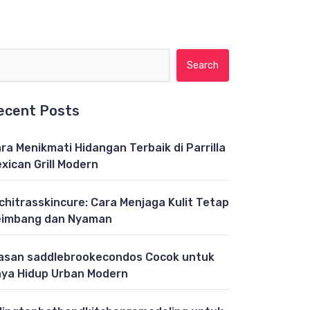
Search for:
ecent Posts
ra Menikmati Hidangan Terbaik di Parrilla
xican Grill Modern
chitrasskincure: Cara Menjaga Kulit Tetap
eimbang dan Nyaman
asan saddlebrookecondos Cocok untuk
ya Hidup Urban Modern