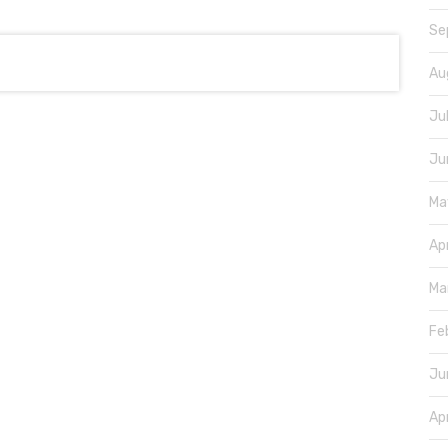
Se
Au
Ju
Ju
Ma
Ap
Ma
Fe
Ju
Ap