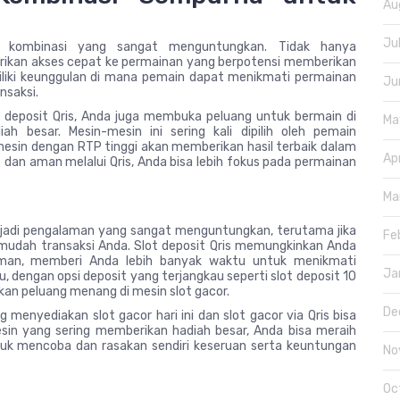
Au
Ju
n kombinasi yang sangat menguntungkan. Tidak hanya
ikan akses cepat ke permainan yang berpotensi memberikan
iliki keunggulan di mana pemain dapat menikmati permainan
Ju
nsaksi.
 deposit Qris, Anda juga membuka peluang untuk bermain di
Ma
h besar. Mesin-mesin ini sering kali dipilih oleh pemain
sin dengan RTP tinggi akan memberikan hasil terbaik dalam
Ap
 dan aman melalui Qris, Anda bisa lebih fokus pada permainan
Ma
njadi pengalaman yang sangat menguntungkan, terutama jika
Fe
udah transaksi Anda. Slot deposit Qris memungkinkan Anda
man, memberi Anda lebih banyak waktu untuk menikmati
Ja
 dengan opsi deposit yang terjangkau seperti slot deposit 10
kan peluang menang di mesin slot gacor.
De
menyediakan slot gacor hari ini dan slot gacor via Qris bisa
sin yang sering memberikan hadiah besar, Anda bisa meraih
tuk mencoba dan rasakan sendiri keseruan serta keuntungan
No
Oc