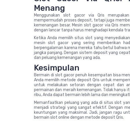
Menang
Menggunakan slot gacor via Qris merupaka
mempermudah proses deposit, tetapi juga member
kemenangan besar. Mesin slot gacor via Qris mem
dengan lancar tanpa harus menghadapi kendala tra
Ketika Anda memilih situs slot yang menyediakan
mesin slot gacor yang sering memberikan hadia
berpengalaman karena mereka tahu betul bahwa me
jangka panjang. Dengan sistem deposit yang cepat
dan peluang kemenangan yang ada.
Kesimpulan
Bermain di slot gacor penuh kesempatan bisa me
Anda memilih metode deposit Qris untuk memperm
untuk melakukan setoran dengan cepat dan a
permainan dan meraih kemenangan. Tidak hanya itu,
ribu, Anda dapat bermain lebih lama dan meningkat
Memanfaatkan peluang yang ada di situs slot yang 
menjadi strategi yang sangat efektif. Dengan me
keuntungan yang maksimal. Jadi, jangan ragu un
bermain slot online dengan metode deposit Qris.