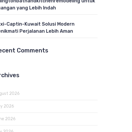
lingtonbathandkitchenremodeling untuk
angan yang Lebih Indah
xi-Captin-Kuwait Solusi Modern
nikmati Perjalanan Lebih Aman
ecent Comments
rchives
gust 2026
ly 2026
ne 2026
y 2026