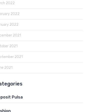
rch 2022
bruary 2022
nuary 2022
cember 2021
tober 2021
ptember 2021
ne 2021
ategories
posit Pulsa
shion