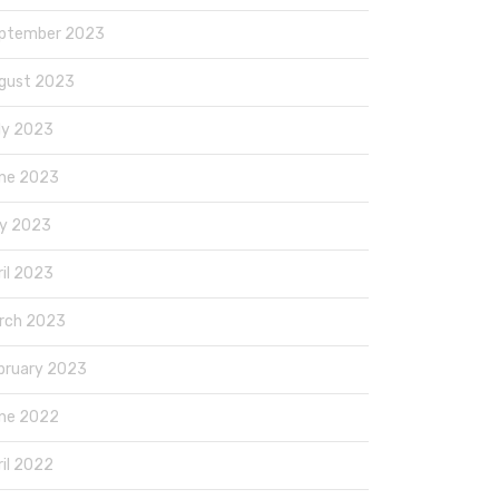
ptember 2023
gust 2023
ly 2023
ne 2023
y 2023
ril 2023
rch 2023
bruary 2023
ne 2022
ril 2022