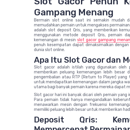
Slot Gacor Penuh K
Gampang Menang
Bermain slot online saat ini semakin mudah 
memudahkan pemain untuk mengakses permainan fa
adalah slot deposit Qris, yang memberikan kem
menggunakan metode deposit Qris, pemain da
kemenangan di mesin
slot gacor gampang mena
penuh kesempatan dapat dimaksimalkan dengan d
dunia slot online.
Apa Itu Slot Gacor dan 
Slot gacor adalah istilah yang digunakan ole
memberikan peluang kemenangan lebih besar dari
pengembalian atau RTP (Return to Player) yang t
untuk mendapatkan kemenangan dalam jangka wakt
utama bagi banyak pemain karena mereka dapat me
Slot gacor hari ini banyak dicari oleh pemain yan
Para pemain tidak hanya mengandalkan keberunt
menawarkan mesin dengan frekuensi kemenanga
memiliki peluang lebih besar untuk memberikan had
Deposit Qris: Kem
Mempercepat Permaina