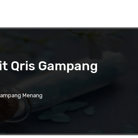
it Qris Gampang
 Gampang Menang