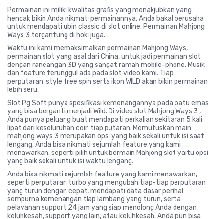
Permainan ini miliki kwalitas grafis yang menakjubkan yang
hendak bikin Anda nikmati permainannya. Anda bakal berusaha
untuk mendapati ubin classic di slot online. Permainan Mahjong
Ways 3 tergantung di hoki juga.
Waktu ini kami memaksimalkan permainan Mahjong Ways,
permainan slot yang asal dari China, untuk jadi permainan slot
dengan rancangan 3D yang sangat ramah mobile-phone. Musik
dan feature terunggul ada pada slot video kami. Tiap
perputaran, style free spin serta ikon WILD akan bikin permainan
lebih seru.
Slot Pg Soft punya spesifikasi kemenangannya pada batu emas
yang bisa berganti menjadi Wild. Di video slot Mahjong Ways 3 ,
Anda punya peluang buat mendapati perkalian sekitaran 5 kali
lipat dari keseluruhan coin tiap putaran. Memutuskan main
mahjong ways 3 merupakan opsi yang baik sekali untuk isi saat
lengang. Anda bisa nikmati sejumlah feature yang kami
menawarkan, seperti pilih untuk bermain Mahjong slot yaitu opsi
yang baik sekali untuk isi waktu lengang.
Anda bisa nikmati sejumlah feature yang kami menawarkan,
seperti perputaran turbo yang mengubah tiap-tiap perputaran
yang turun dengan cepat, mendapati data dasar perihal
sempurna kemenangan tiap lambang yang turun, serta
pelayanan support 24 jam yang siap menolong Anda dengan
keluhkesah, support yang lain, atau keluhkesah. Anda pun bisa