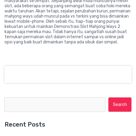
masyarakat setempat. Sepanjang awal mula munculnya mesin
slot, ada beberapa orang yang semangat buat coba hoki mereka
waktu taruhan. Akan tetapi, sejalan perubahan kurun, permainan
mahjong ways udah muncul pada vs terkini yang bisa dimainkan
lewat mobile-phone. Oleh sebab itu, tiap-tiap orang punyai
kekuatan untuk mainkan Demonstrasi Slot Mahjong Ways 2
kapan saja mereka mau. Tidak hanya itu, sangatlah susah buat
temukan permainan slot dalam internet sampai vs online jadi
opsi yang baik buat dimainkan tanpa ada sibuk dan simpel.
Search for:
Recent Posts