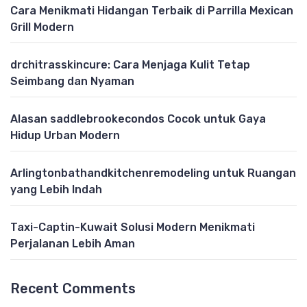
Cara Menikmati Hidangan Terbaik di Parrilla Mexican
Grill Modern
drchitrasskincure: Cara Menjaga Kulit Tetap
Seimbang dan Nyaman
Alasan saddlebrookecondos Cocok untuk Gaya
Hidup Urban Modern
Arlingtonbathandkitchenremodeling untuk Ruangan
yang Lebih Indah
Taxi-Captin-Kuwait Solusi Modern Menikmati
Perjalanan Lebih Aman
Recent Comments