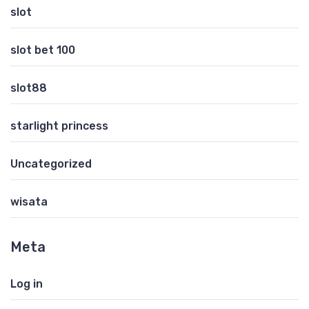
slot
slot bet 100
slot88
starlight princess
Uncategorized
wisata
Meta
Log in