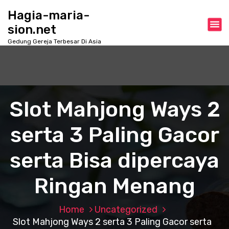
S
Hagia-maria-
k
sion.net
i
p
Gedung Gereja Terbesar Di Asia
t
o
c
o
n
Slot Mahjong Ways 2
t
e
serta 3 Paling Gacor
n
t
serta Bisa dipercaya
Ringan Menang
Home
Uncategorized
Slot Mahjong Ways 2 serta 3 Paling Gacor serta