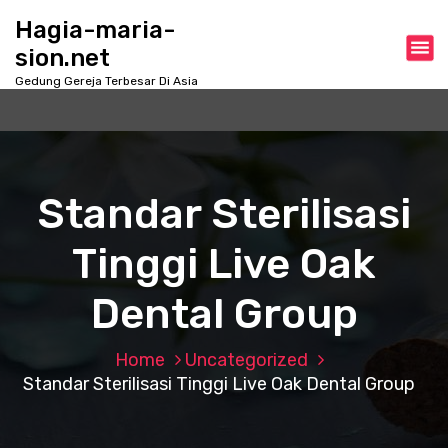
S
Hagia-maria-
k
sion.net
i
p
Gedung Gereja Terbesar Di Asia
t
o
c
o
n
Standar Sterilisasi
t
e
Tinggi Live Oak
n
t
Dental Group
Home
Uncategorized
Standar Sterilisasi Tinggi Live Oak Dental Group