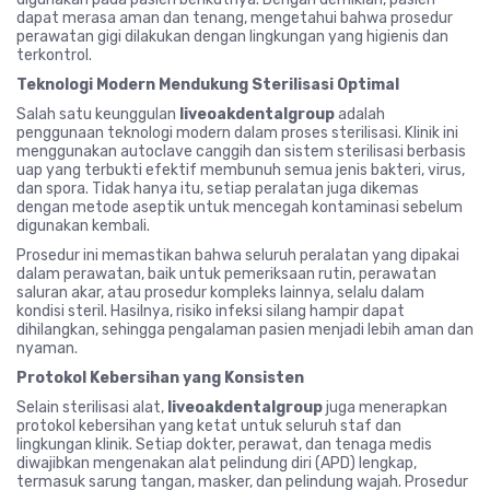
dapat merasa aman dan tenang, mengetahui bahwa prosedur
perawatan gigi dilakukan dengan lingkungan yang higienis dan
terkontrol.
Teknologi Modern Mendukung Sterilisasi Optimal
Salah satu keunggulan
liveoakdentalgroup
adalah
penggunaan teknologi modern dalam proses sterilisasi. Klinik ini
menggunakan autoclave canggih dan sistem sterilisasi berbasis
uap yang terbukti efektif membunuh semua jenis bakteri, virus,
dan spora. Tidak hanya itu, setiap peralatan juga dikemas
dengan metode aseptik untuk mencegah kontaminasi sebelum
digunakan kembali.
Prosedur ini memastikan bahwa seluruh peralatan yang dipakai
dalam perawatan, baik untuk pemeriksaan rutin, perawatan
saluran akar, atau prosedur kompleks lainnya, selalu dalam
kondisi steril. Hasilnya, risiko infeksi silang hampir dapat
dihilangkan, sehingga pengalaman pasien menjadi lebih aman dan
nyaman.
Protokol Kebersihan yang Konsisten
Selain sterilisasi alat,
liveoakdentalgroup
juga menerapkan
protokol kebersihan yang ketat untuk seluruh staf dan
lingkungan klinik. Setiap dokter, perawat, dan tenaga medis
diwajibkan mengenakan alat pelindung diri (APD) lengkap,
termasuk sarung tangan, masker, dan pelindung wajah. Prosedur