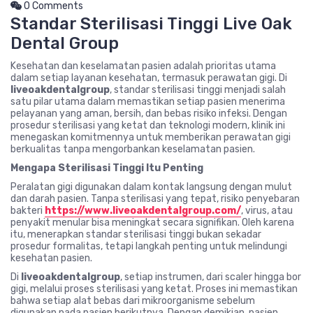
0 Comments
Standar Sterilisasi Tinggi Live Oak
Dental Group
Kesehatan dan keselamatan pasien adalah prioritas utama
dalam setiap layanan kesehatan, termasuk perawatan gigi. Di
liveoakdentalgroup
, standar sterilisasi tinggi menjadi salah
satu pilar utama dalam memastikan setiap pasien menerima
pelayanan yang aman, bersih, dan bebas risiko infeksi. Dengan
prosedur sterilisasi yang ketat dan teknologi modern, klinik ini
menegaskan komitmennya untuk memberikan perawatan gigi
berkualitas tanpa mengorbankan keselamatan pasien.
Mengapa Sterilisasi Tinggi Itu Penting
Peralatan gigi digunakan dalam kontak langsung dengan mulut
dan darah pasien. Tanpa sterilisasi yang tepat, risiko penyebaran
bakteri
https://www.liveoakdentalgroup.com/
, virus, atau
penyakit menular bisa meningkat secara signifikan. Oleh karena
itu, menerapkan standar sterilisasi tinggi bukan sekadar
prosedur formalitas, tetapi langkah penting untuk melindungi
kesehatan pasien.
Di
liveoakdentalgroup
, setiap instrumen, dari scaler hingga bor
gigi, melalui proses sterilisasi yang ketat. Proses ini memastikan
bahwa setiap alat bebas dari mikroorganisme sebelum
digunakan pada pasien berikutnya. Dengan demikian, pasien