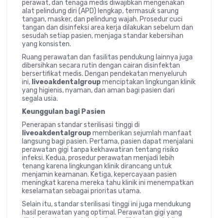
perawat, dan tenaga medis diwajibkan mengenakan
alat pelindung diri (APD) lengkap, termasuk sarung
tangan, masker, dan pelindung wajah. Prosedur cuci
tangan dan disinfeksi area kerja dilakukan sebelum dan
sesudah setiap pasien, menjaga standar kebersihan
yang konsisten.
Ruang perawatan dan fasilitas pendukung lainnya juga
dibersihkan secara rutin dengan cairan disinfektan
bersertifikat medis. Dengan pendekatan menyeluruh
ini,
liveoakdentalgroup
menciptakan lingkungan klinik
yang higienis, nyaman, dan aman bagi pasien dari
segala usia.
Keunggulan bagi Pasien
Penerapan standar sterilisasi tinggi di
liveoakdentalgroup
memberikan sejumlah manfaat
langsung bagi pasien. Pertama, pasien dapat menjalani
perawatan gigi tanpa kekhawatiran tentang risiko
infeksi. Kedua, prosedur perawatan menjadi lebih
tenang karena lingkungan klinik dirancang untuk
menjamin keamanan. Ketiga, kepercayaan pasien
meningkat karena mereka tahu klinik ini menempatkan
keselamatan sebagai prioritas utama.
Selain itu, standar sterilisasi tinggi ini juga mendukung
hasil perawatan yang optimal. Perawatan gigi yang