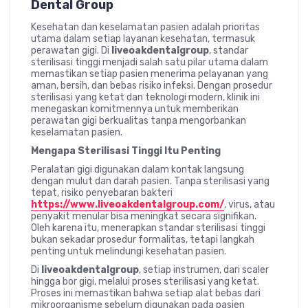
Dental Group
Kesehatan dan keselamatan pasien adalah prioritas
utama dalam setiap layanan kesehatan, termasuk
perawatan gigi. Di
liveoakdentalgroup
, standar
sterilisasi tinggi menjadi salah satu pilar utama dalam
memastikan setiap pasien menerima pelayanan yang
aman, bersih, dan bebas risiko infeksi. Dengan prosedur
sterilisasi yang ketat dan teknologi modern, klinik ini
menegaskan komitmennya untuk memberikan
perawatan gigi berkualitas tanpa mengorbankan
keselamatan pasien.
Mengapa Sterilisasi Tinggi Itu Penting
Peralatan gigi digunakan dalam kontak langsung
dengan mulut dan darah pasien. Tanpa sterilisasi yang
tepat, risiko penyebaran bakteri
https://www.liveoakdentalgroup.com/
, virus, atau
penyakit menular bisa meningkat secara signifikan.
Oleh karena itu, menerapkan standar sterilisasi tinggi
bukan sekadar prosedur formalitas, tetapi langkah
penting untuk melindungi kesehatan pasien.
Di
liveoakdentalgroup
, setiap instrumen, dari scaler
hingga bor gigi, melalui proses sterilisasi yang ketat.
Proses ini memastikan bahwa setiap alat bebas dari
mikroorganisme sebelum digunakan pada pasien