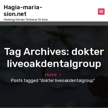
S
Hagia-maria-
k
sion.net
i
p
Gedung Gereja Terbesar Di Asia
t
o
c
o
n
Tag Archives: dokter
t
e
liveoakdentalgroup
n
t
Home
Posts tagged "dokter liveoakdentalgroup"