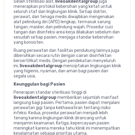
Selain sterilisasi alat,
liveoakdentalgroup
juga
menerapkan protokol kebersihan yang ketat untuk
seluruh staf dan lingkungan klinik. Setiap dokter,
perawat, dan tenaga medis diwajibkan mengenakan
alat pelindung diri (APD) lengkap, termasuk sarung
tangan, masker, dan pelindung wajah. Prosedur cuci
tangan dan disinfeksi area kerja dilakukan sebelum dan
sesudah setiap pasien, menjaga standar kebersihan
yang konsisten.
Ruang perawatan dan fasilitas pendukung lainnya juga
dibersihkan secara rutin dengan cairan disinfektan
bersertifikat medis. Dengan pendekatan menyeluruh
ini,
liveoakdentalgroup
menciptakan lingkungan klinik
yang higienis, nyaman, dan aman bagi pasien dari
segala usia.
Keunggulan bagi Pasien
Penerapan standar sterilisasi tinggi di
liveoakdentalgroup
memberikan sejumlah manfaat
langsung bagi pasien. Pertama, pasien dapat menjalani
perawatan gigi tanpa kekhawatiran tentang risiko
infeksi. Kedua, prosedur perawatan menjadi lebih
tenang karena lingkungan klinik dirancang untuk
menjamin keamanan. Ketiga, kepercayaan pasien
meningkat karena mereka tahu klinik ini menempatkan
keselamatan sebagai prioritas utama.