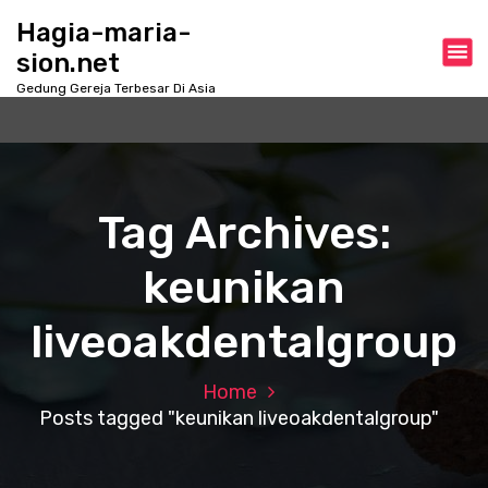
S
Hagia-maria-
k
sion.net
i
p
Gedung Gereja Terbesar Di Asia
t
o
c
o
n
Tag Archives:
t
e
keunikan
n
t
liveoakdentalgroup
Home
Posts tagged "keunikan liveoakdentalgroup"