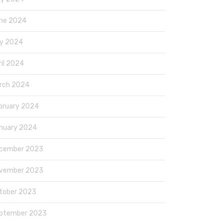
ne 2024
y 2024
ril 2024
rch 2024
bruary 2024
nuary 2024
cember 2023
vember 2023
tober 2023
ptember 2023