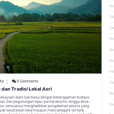
Au
Ju
Ju
Ma
Ap
Ma
Fe
ta
0 Comments
Ju
 dan Tradisi Lokal Asri
Ap
 kekayaan alam luar biasa dengan keberagaman budaya
. Dari pegunungan hijau, pantai eksotis, hingga desa-
Ma
luhur, semuanya menghadirkan pengalaman wisata yang
nyak wisatawan lokal maupun mancanegara tertarik