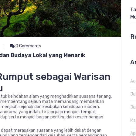
Ta
Me
R
0 Comments
dan Budaya Lokal yang Menarik
A
Rumput sebagai Warisan
Au
u
Ju
ntuk keindahan alam yang menghadirkan suasana tenang,
ang membentang sejauh mata memandang memberikan
n menjauh sejenak dari kesibukan kehidupan modern.
Ju
panorama yang indah, tetapi juga menjadi tempat
dup serta menjadi bagian penting dari keseimbangan
Ma
g dapat merasakan suasana yang lebih dekat dengan
Ap
rung yang terdengar dari kejauhan, serta pemandangan