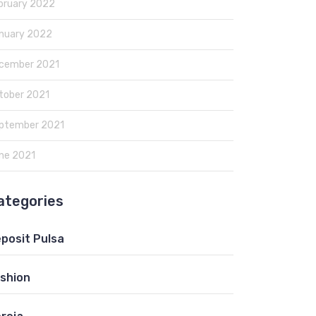
bruary 2022
nuary 2022
cember 2021
tober 2021
ptember 2021
ne 2021
ategories
posit Pulsa
shion