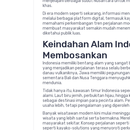
menjelajahi berbagai sudut Nusantara untuk 
khas.
Di era modern seperti sekarang, informasi m
melalui berbagai platform digital, termasuk k
memahami perkembangan tren perjalanan moder
membuat masyarakat semakin mudah menemuk
diketahui publik luas.
Keindahan Alam Ind
Membosankan
Indonesia memiliki bentang alam yang sangat 
yang menjadikan perjalanan terasa selalu ber
danau vulkaniknya, Jawa memiliki pegunungan
sementara Bali dan Nusa Tenggara menyuguhka
mendunia.
Tidak hanya itu, kawasan timur Indonesia sep
alami. Laut biru jernih, perbukitan hijau, hin
sebagai destinasi impian para pecinta alam. P
usaha lebih, tetapi pengalaman yang diperole
Banyak wisatawan modern kini mulai meninggalk
wisata yang lebih santai serta bermakna. Me
masyarakat sekitar. Konsep perjalanan seperti 
seperti kayako-solutions yang menyoroti per