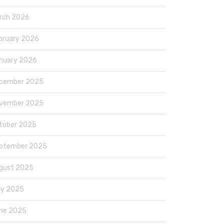
rch 2026
bruary 2026
nuary 2026
cember 2025
vember 2025
tober 2025
ptember 2025
gust 2025
ly 2025
ne 2025