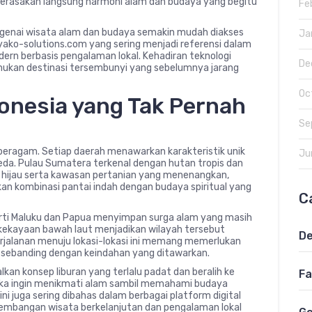
merasakan langsung harmoni alam dan budaya yang begitu
Fe
engenai wisata alam dan budaya semakin mudah diakses
Ja
ayako-solutions.com yang sering menjadi referensi dalam
n berbasis pengalaman lokal. Kehadiran teknologi
De
an destinasi tersembunyi yang sebelumnya jarang
Oc
onesia yang Tak Pernah
Se
beragam. Setiap daerah menawarkan karakteristik unik
Ju
beda. Pulau Sumatera terkenal dengan hutan tropis dan
 hijau serta kawasan pertanian yang menenangkan,
n kombinasi pantai indah dengan budaya spiritual yang
C
erti Maluku dan Papua menyimpan surga alam yang masih
gga kekayaan bawah laut menjadikan wilayah tersebut
De
erjalanan menuju lokasi-lokasi ini memang memerlukan
h sebanding dengan keindahan yang ditawarkan.
an konsep liburan yang terlalu padat dan beralih ke
Fa
reka ingin menikmati alam sambil memahami budaya
ini juga sering dibahas dalam berbagai platform digital
kembangan wisata berkelanjutan dan pengalaman lokal