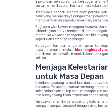
lingkungan menjadi sumber kehidupan utama. 
serta memanfaatkan hasil alam dilakukan den
Tradisi lokal seperti upacara adat, pertunjuka
tarik yang memperkaya pengalaman perjalanan.
menggambarkan sejarah, keyakinan, serta nil
Bagi para wisatawan, mengenal budaya lokal
dibandingkan hanya menikmati pemandangan a
membuka wawasan mengenai cara hidup yang
kepedulian terhadap lingkungan.
Berbagai informasi mengenai inspirasi kehidup
dapat ditemukan melalui
bloomingbeautyre
menikmati alam, yaitu menciptakan hubungan 
sekitar.
Menjaga Kelestaria
untuk Masa Depan
Keindahan padang rumput luas dan budaya lok
bersama. Perubahan zaman memang membawa ba
kelestarian alam tetap perlu mendapatkan per
dan budaya yang telah diwariskan dapat menga
Wisatawan memiliki peran penting dalam menj
tempat-tempat tersebut dengan sikap berta