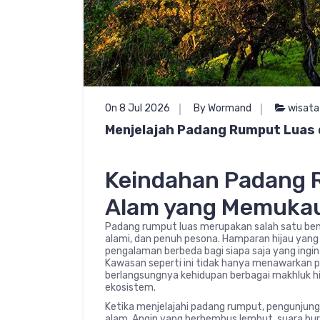
On 8 Jul 2026
By Wormand
wisata
Menjelajah Padang Rumput Luas 
Keindahan Padang 
Alam yang Memuka
Padang rumput luas merupakan salah satu be
alami, dan penuh pesona. Hamparan hijau y
pengalaman berbeda bagi siapa saja yang ingi
Kawasan seperti ini tidak hanya menawarkan 
berlangsungnya kehidupan berbagai makhluk hi
ekosistem.
Ketika menjelajahi padang rumput, pengunjun
alam. Angin yang berhembus lembut, suara bu