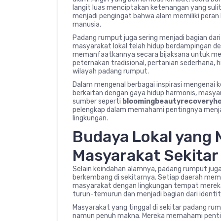
langit luas menciptakan ketenangan yang suli
menjadi pengingat bahwa alam memiliki pera
manusia.
Padang rumput juga sering menjadi bagian dari
masyarakat lokal telah hidup berdampingan d
memanfaatkannya secara bijaksana untuk meme
peternakan tradisional, pertanian sederhana, h
wilayah padang rumput.
Dalam mengenal berbagai inspirasi mengenai k
berkaitan dengan gaya hidup harmonis, masya
sumber seperti
bloomingbeautyrecoveryh
pelengkap dalam memahami pentingnya menja
lingkungan.
Budaya Lokal yang M
Masyarakat Sekitar
Selain keindahan alamnya, padang rumput juga 
berkembang di sekitarnya. Setiap daerah memi
masyarakat dengan lingkungan tempat mereka ti
turun-temurun dan menjadi bagian dari ident
Masyarakat yang tinggal di sekitar padang r
namun penuh makna. Mereka memahami pentin