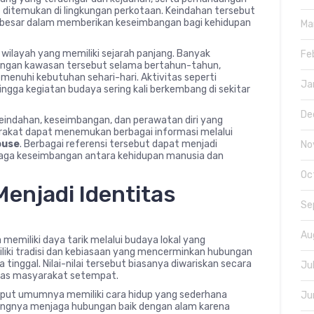
t ditemukan di lingkungan perkotaan. Keindahan tersebut
n besar dalam memberikan keseimbangan bagi kehidupan
Ma
 wilayah yang memiliki sejarah panjang. Banyak
Fe
engan kawasan tersebut selama bertahun-tahun,
nuhi kebutuhan sehari-hari. Aktivitas seperti
Ja
ingga kegiatan budaya sering kali berkembang di sekitar
De
eindahan, keseimbangan, dan perawatan diri yang
rakat dapat menemukan berbagai informasi melalui
ouse
. Berbagai referensi tersebut dapat menjadi
No
ga keseimbangan antara kehidupan manusia dan
Oc
enjadi Identitas
Se
Au
memiliki daya tarik melalui budaya lokal yang
liki tradisi dan kebiasaan yang mencerminkan hubungan
nggal. Nilai-nilai tersebut biasanya diwariskan secara
Ju
itas masyarakat setempat.
umput umumnya memiliki cara hidup yang sederhana
Ju
gnya menjaga hubungan baik dengan alam karena