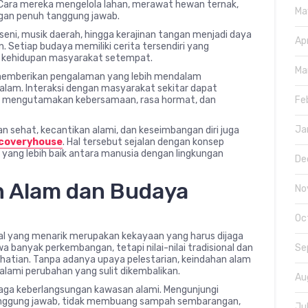
Cara mereka mengelola lahan, merawat hewan ternak,
Ma
gan penuh tanggung jawab.
n seni, musik daerah, hingga kerajinan tangan menjadi daya
Ap
 Setiap budaya memiliki cerita tersendiri yang
ai kehidupan masyarakat setempat.
Ma
 memberikan pengalaman yang lebih mendalam
lam. Interaksi dengan masyarakat sekitar dapat
 mengutamakan kebersamaan, rasa hormat, dan
Fe
Ja
an sehat, kecantikan alami, dan keseimbangan diri juga
coveryhouse
. Hal tersebut sejalan dengan konsep
yang lebih baik antara manusia dengan lingkungan
De
n Alam dan Budaya
No
Oc
al yang menarik merupakan kekayaan yang harus dijaga
nyak perkembangan, tetapi nilai-nilai tradisional dan
Se
hatian. Tanpa adanya upaya pelestarian, keindahan alam
lami perubahan yang sulit dikembalikan.
Au
aga keberlangsungan kawasan alami. Mengunjungi
nggung jawab, tidak membuang sampah sembarangan,
Ju