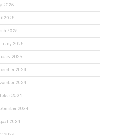
y 2025
ril 2025
rch 2025
bruary 2025
nuary 2025
cember 2024
vember 2024
tober 2024
ptember 2024
gust 2024
ly 2024