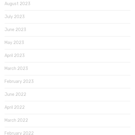
August 2023
July 2023
June 2023
May 2023
April 2023
March 2023
February 2023
June 2022
April 2022
March 2022
February 2022