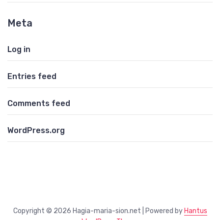
Meta
Log in
Entries feed
Comments feed
WordPress.org
Copyright © 2026 Hagia-maria-sion.net | Powered by
Hantus