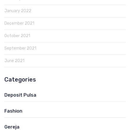
January 2022
December 2021
October 2021
September 2021
June 2021
Categories
Deposit Pulsa
Fashion
Gereja