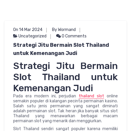
On 14 Mar 2024
By Wormand
Uncategorized
0 Comments
Strategi Jitu Bermain Slot Thailand
untuk Kemenangan Judi
Strategi Jitu Bermain
Slot Thailand untuk
Kemenangan Judi
Pada era modern ini, perjudian
thailand slot
online
semakin populer di kalangan pecinta permainan kasino.
Salah satu jenis permainan yang sangat diminati
adalah permainan slot. Tak heran jika banyak situs slot
Thailand yang menawarkan berbagai macam
permainan slot yang menarik dan menggiurkan.
Slot Thailand sendiri sangat populer karena memiliki