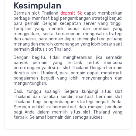
Kesimpulan
Bermain slot Thailand
deposit 5k
dapat memberikan
berbagai manfaat bagi pengembangan strategi berjudi
para pemain. Dengan kecepatan server yang tinggi,
tampilan yang menarik, bonus dan promosi yang
menggiurkan, serta kemampuan mengasah strategi
dan analisis, para pemain dapat meningkatkan peluang
menang dan meraih kemenangan yang lebih besar saat
bermain di situs slot Thailand.
Dengan begitu, tidak mengherankan jika semakin
banyak pemain yang tertarik untuk mencoba
peruntungannya di situs slot Thailand. Dengan bermain
di situs slot Thailand, para pemain dapat menikmati
pengalaman berjudi yang lebih menyenangkan dan
menguntungkan.
Jadi, tunggu apalagi? Segera kunjungi situs slot
Thailand dan rasakan sendiri manfaat bermain slot
Thailand bagi pengembangan strategi berjudi Anda.
Semoga artikel ini bermanfaat dan menjadi panduan
bagi Anda dalam memilih situs slot Thailand yang
terbaik. Selamat bermain dan semoga sukses!