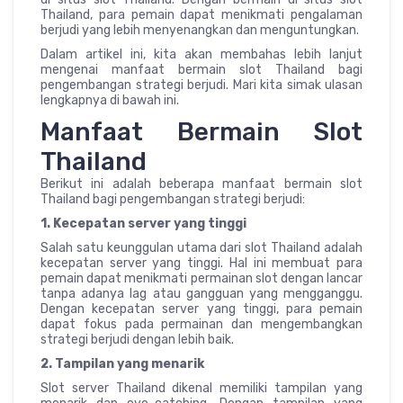
Thailand, para pemain dapat menikmati pengalaman
berjudi yang lebih menyenangkan dan menguntungkan.
Dalam artikel ini, kita akan membahas lebih lanjut
mengenai manfaat bermain slot Thailand bagi
pengembangan strategi berjudi. Mari kita simak ulasan
lengkapnya di bawah ini.
Manfaat Bermain Slot
Thailand
Berikut ini adalah beberapa manfaat bermain slot
Thailand bagi pengembangan strategi berjudi:
1. Kecepatan server yang tinggi
Salah satu keunggulan utama dari slot Thailand adalah
kecepatan server yang tinggi. Hal ini membuat para
pemain dapat menikmati permainan slot dengan lancar
tanpa adanya lag atau gangguan yang mengganggu.
Dengan kecepatan server yang tinggi, para pemain
dapat fokus pada permainan dan mengembangkan
strategi berjudi dengan lebih baik.
2. Tampilan yang menarik
Slot server Thailand dikenal memiliki tampilan yang