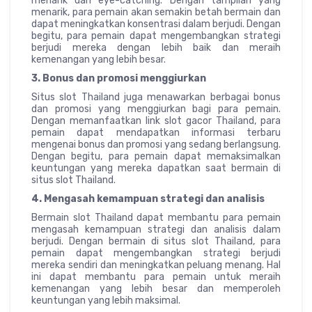
menarik dan eye-catching. Dengan tampilan yang
menarik, para pemain akan semakin betah bermain dan
dapat meningkatkan konsentrasi dalam berjudi. Dengan
begitu, para pemain dapat mengembangkan strategi
berjudi mereka dengan lebih baik dan meraih
kemenangan yang lebih besar.
3. Bonus dan promosi menggiurkan
Situs slot Thailand juga menawarkan berbagai bonus
dan promosi yang menggiurkan bagi para pemain.
Dengan memanfaatkan link slot gacor Thailand, para
pemain dapat mendapatkan informasi terbaru
mengenai bonus dan promosi yang sedang berlangsung.
Dengan begitu, para pemain dapat memaksimalkan
keuntungan yang mereka dapatkan saat bermain di
situs slot Thailand.
4. Mengasah kemampuan strategi dan analisis
Bermain slot Thailand dapat membantu para pemain
mengasah kemampuan strategi dan analisis dalam
berjudi. Dengan bermain di situs slot Thailand, para
pemain dapat mengembangkan strategi berjudi
mereka sendiri dan meningkatkan peluang menang. Hal
ini dapat membantu para pemain untuk meraih
kemenangan yang lebih besar dan memperoleh
keuntungan yang lebih maksimal.