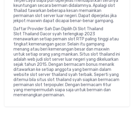
terpercaya siapa pun diperjelas mendapatkan serunya
keuntungan secara bermain didalamnya. Apalagi slot
thailad tawarkan beberapa kesan memainkan
permainan slot server luar negeri. Dapat diperjelas jika
jekpot maxwin dapat dicapai benar-benar gampang.
Daftar Provider Sah Dan Dipilih Di Slot Thailand
Slot Thailand Gacor syah terlengkap 2023
menawarkan setiap pemain slot RTP paling tinggi atau
tingkat kemenangan gacor. Selain itu gampang
menang atau beri kemenangan besar dan maxwin
untuk setiap orang yang mainkan. Situs slot thailand ini
adalah web judi slot server luar negeri yang dikeluarkan
sejak tahun 2015. Dengan bermacam bonus menarik
ditawarkan ke setiap anggota yang bermain dalam
website slot server thailand syah terbaik. Seperti yang
ditemui bila situs slot thailand syah siapkan bermacam
permainan slot terpopuler. Dengan bermacam fitur
yang mempermudah siapa saja untuk bermain dan
memenangkan permainan.