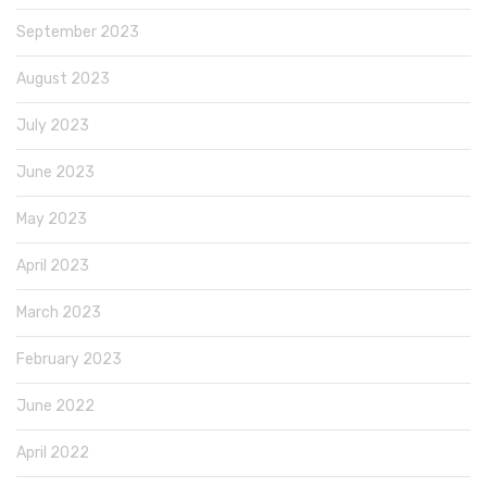
September 2023
August 2023
July 2023
June 2023
May 2023
April 2023
March 2023
February 2023
June 2022
April 2022