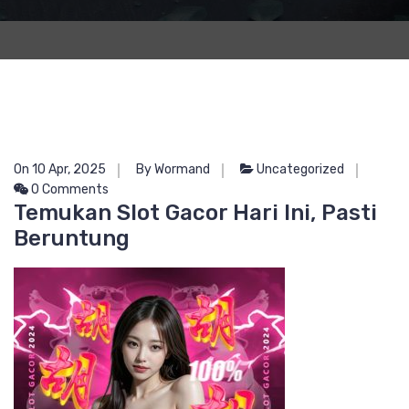
On 10 Apr, 2025
By Wormand
Uncategorized
0 Comments
Temukan Slot Gacor Hari Ini, Pasti
Beruntung