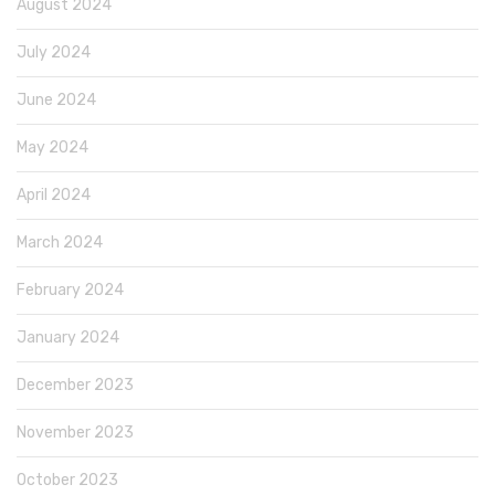
August 2024
July 2024
June 2024
May 2024
April 2024
March 2024
February 2024
January 2024
December 2023
November 2023
October 2023