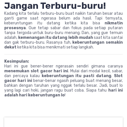
Jangan Terburu-buru!
Kadang kita terlalu terburu-buru buat naikin taruhan besar atau
ganti game saat ngerasa belum ada hasil. Tapi ternyata,
keberuntungan itu datang ketika kita bisa
nikmatin
prosesnya
. Gue tetap sabar dan fokus pada setiap putaran
tanpa tergoda untuk buru-buru menang. Dan, yang gue temuin
adalah,
kemenangan itu datang lebih mudah
saat kita santai
dan gak terburu-buru. Rasanya tuh,
keberuntungan semakin
dekat
ketika kita bisa menikmati setiap langkah.
Kesimpulan:
Hari ini gue bener-bener ngerasain sendiri gimana caranya
menemukan slot gacor hari ini
. Mulai dari modal kecil, sabar,
dan percaya kalau
keberuntungan itu pasti datang
.
Slot
gacor hari ini
benar-benar ngasih peluang buat menang besar,
bahkan dengan taruhan yang nggak terlalu besar. Jadi, buat lo
yang lagi cari hoki, jangan ragu buat coba. Siapa tahu
hari ini
adalah hari keberuntungan lo
!