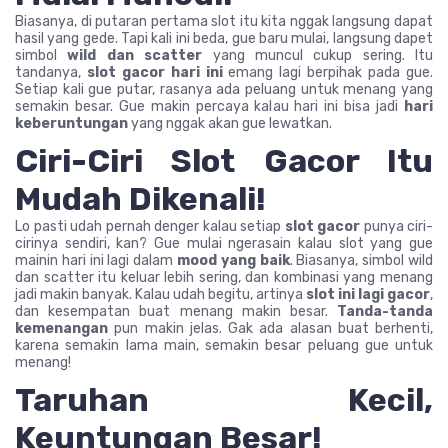
Biasanya, di putaran pertama slot itu kita nggak langsung dapat
hasil yang gede. Tapi kali ini beda, gue baru mulai, langsung dapet
simbol
wild dan scatter
yang muncul cukup sering. Itu
tandanya,
slot gacor hari ini
emang lagi berpihak pada gue.
Setiap kali gue putar, rasanya ada peluang untuk menang yang
semakin besar. Gue makin percaya kalau hari ini bisa jadi
hari
keberuntungan
yang nggak akan gue lewatkan.
Ciri-Ciri Slot Gacor Itu
Mudah Dikenali!
Lo pasti udah pernah denger kalau setiap
slot gacor
punya ciri-
cirinya sendiri, kan? Gue mulai ngerasain kalau slot yang gue
mainin hari ini lagi dalam
mood yang baik
. Biasanya, simbol wild
dan scatter itu keluar lebih sering, dan kombinasi yang menang
jadi makin banyak. Kalau udah begitu, artinya
slot ini lagi gacor
,
dan kesempatan buat menang makin besar.
Tanda-tanda
kemenangan
pun makin jelas. Gak ada alasan buat berhenti,
karena semakin lama main, semakin besar peluang gue untuk
menang!
Taruhan Kecil,
Keuntungan Besar!