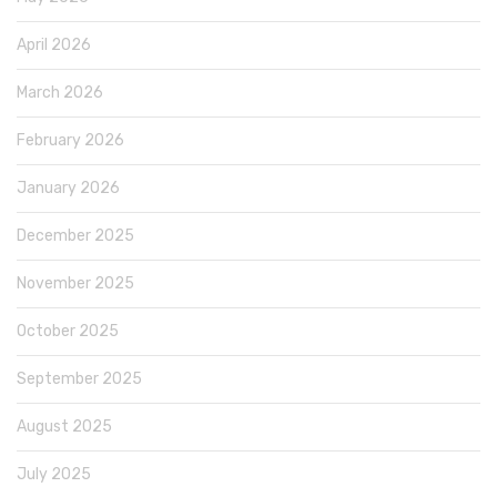
April 2026
March 2026
February 2026
January 2026
December 2025
November 2025
October 2025
September 2025
August 2025
July 2025