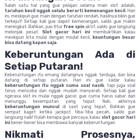
Salah satu hal yang gue pelajari selama main slot adalah,
taruhan kecil nggak selalu berarti kemenangan kecil
. Hari
ini, meskipun gue main dengan taruhan rendah, hasilnya bikin gue
terkejut! Setiap kali gue dapet kemenangan, saldo gue makin
meningkat. Bahkan, pas fitur
free spin
aktif, saldo gue langsung
melonjak pesat.
Slot gacor hari ini
membuktikan kalau
meskipun kita mulai dengan modal kecil,
keuntungan besar
bisa datang kapan saja
.
Keberuntungan Ada di
Setiap Putaran!
Keberuntungan itu emang datangnya nggak terduga, dan bisa
datang di setiap putaran. Hari ini gue sadar kalau
keberuntungan itu nggak cuma soal nasib
, tapi juga soal
terus mencoba dan nggak mudah menyerah. Setiap kali gue
ngerasa slot ini mulai nggak gacor, gue cuma harus sabar dan
menunggu kesempatan yang tepat. Nah, akhirnya
keberuntungan muncul
di saat yang tepat. Bahkan gue
sempat kaget ketika jackpot tiba-tiba pecah, saldo gue
langsung naik! Itulah kenapa gue percaya, kalau
slot gacor hari
ini
bener-bener bisa membawa banyak keberuntungan.
Nikmati Prosesnya,