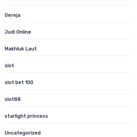
Gereja
Judi Online
Makhluk Laut
slot
slot bet 100
slot88
starlight princess
Uncategorized