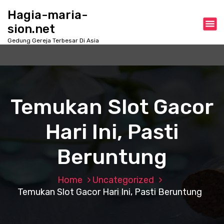
S
Hagia-maria-
k
sion.net
i
p
Gedung Gereja Terbesar Di Asia
t
o
c
o
n
Temukan Slot Gacor
t
e
Hari Ini, Pasti
n
t
Beruntung
Home
Uncategorized
Temukan Slot Gacor Hari Ini, Pasti Beruntung