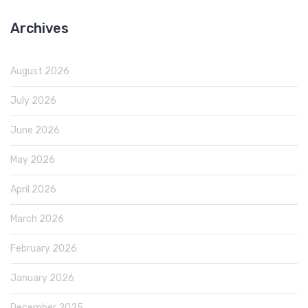
Archives
August 2026
July 2026
June 2026
May 2026
April 2026
March 2026
February 2026
January 2026
December 2025