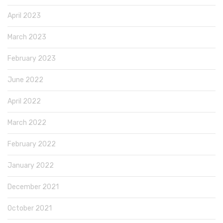
April 2023
March 2023
February 2023
June 2022
April 2022
March 2022
February 2022
January 2022
December 2021
October 2021