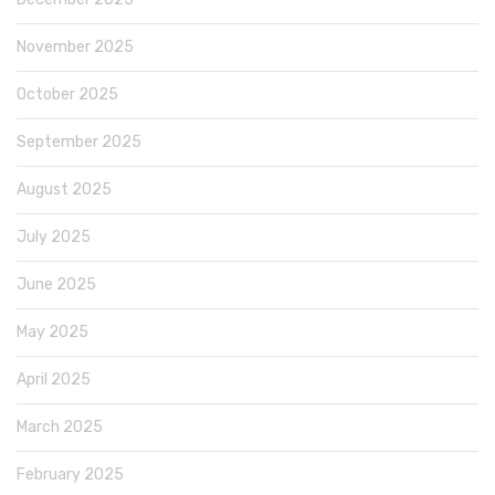
November 2025
October 2025
September 2025
August 2025
July 2025
June 2025
May 2025
April 2025
March 2025
February 2025