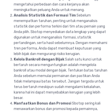
mengetahui perbedaan dan cara kerjanya akan
meningkatkan peluang Anda untuk menang.
Analisis Statistik dan Formasi Tim
Sebelum
menempatkan taruhan, penting untuk menganalisis
statistik dan performa terkini dari tim atau pemain yang
Anda pilih. Sbotop menyediakan data lengkap yang dapat
digunakan untuk menganalisis formasi, statistik
pertandingan, serta hasil sebelumnya. Dengan memahami
tren performa, Anda dapat membuat keputusan yang
lebih bijak dan mengurangi risiko kerugian.
Kelola Bankroll dengan Bijak
Salah satu kunci untuk
bertaruh secara menguntungkan adalah mengelola
bankroll atau modal dengan bijak. Tentukan batas taruhan
Anda sebelum memulai permainan dan pastikan Anda
tidak melampaui batas tersebut. Jangan tergoda untuk
terus bertaruh meskipun sudah mengalami kekalahan,
karena hal ini dapat menyebabkan kerugian yang lebih
besar.
Manfaatkan Bonus dan Promosi
Sbotop sering kali
menawarkan bonus dan promosi kepada pemainnya,