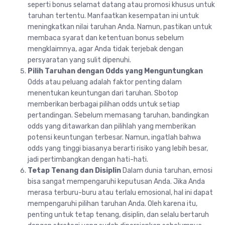
seperti bonus selamat datang atau promosi khusus untuk
taruhan tertentu. Manfaatkan kesempatan ini untuk
meningkatkan nilai taruhan Anda. Namun, pastikan untuk
membaca syarat dan ketentuan bonus sebelum
mengklaimnya, agar Anda tidak terjebak dengan
persyaratan yang sulit dipenuhi.
Pilih Taruhan dengan Odds yang Menguntungkan
Odds atau peluang adalah faktor penting dalam
menentukan keuntungan dari taruhan. Sbotop
memberikan berbagai pilihan odds untuk setiap
pertandingan. Sebelum memasang taruhan, bandingkan
odds yang ditawarkan dan pilihlah yang memberikan
potensi keuntungan terbesar. Namun, ingatlah bahwa
odds yang tinggi biasanya berarti risiko yang lebih besar,
jadi pertimbangkan dengan hati-hati.
Tetap Tenang dan Disiplin
Dalam dunia taruhan, emosi
bisa sangat mempengaruhi keputusan Anda. Jika Anda
merasa terburu-buru atau terlalu emosional, hal ini dapat
mempengaruhi pilihan taruhan Anda. Oleh karena itu,
penting untuk tetap tenang, disiplin, dan selalu bertaruh