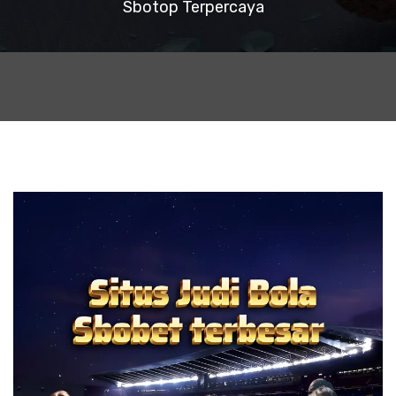
Sbotop Terpercaya