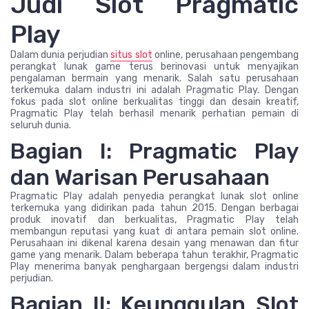
Judi Slot Pragmatic
Play
Dalam dunia perjudian
situs slot
online, perusahaan pengembang
perangkat lunak game terus berinovasi untuk menyajikan
pengalaman bermain yang menarik. Salah satu perusahaan
terkemuka dalam industri ini adalah Pragmatic Play. Dengan
fokus pada slot online berkualitas tinggi dan desain kreatif,
Pragmatic Play telah berhasil menarik perhatian pemain di
seluruh dunia.
Bagian I: Pragmatic Play
dan Warisan Perusahaan
Pragmatic Play adalah penyedia perangkat lunak slot online
terkemuka yang didirikan pada tahun 2015. Dengan berbagai
produk inovatif dan berkualitas, Pragmatic Play telah
membangun reputasi yang kuat di antara pemain slot online.
Perusahaan ini dikenal karena desain yang menawan dan fitur
game yang menarik. Dalam beberapa tahun terakhir, Pragmatic
Play menerima banyak penghargaan bergengsi dalam industri
perjudian.
Bagian II: Keunggulan Slot