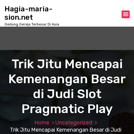
S
Hagia-maria-
k
sion.net
i
p
Gedung Gereja Terbesar Di Asia
t
o
c
o
n
Trik Jitu Mencapai
t
e
Kemenangan Besar
n
t
di Judi Slot
Pragmatic Play
Home
Uncategorized
Trik Jitu Mencapai Kemenangan Besar di Judi