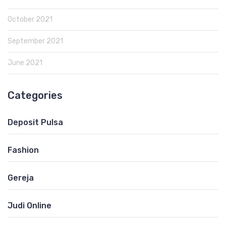
October 2021
September 2021
June 2021
Categories
Deposit Pulsa
Fashion
Gereja
Judi Online