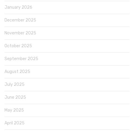
January 2026
December 2025
November 2025
October 2025
September 2025
August 2025
July 2025
June 2025
May 2025
April 2025