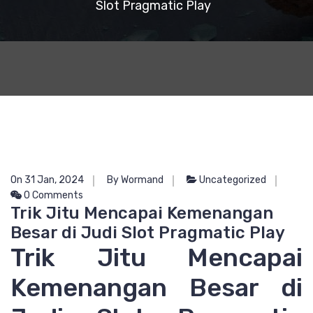
Slot Pragmatic Play
On 31 Jan, 2024
By Wormand
Uncategorized
0 Comments
Trik Jitu Mencapai Kemenangan
Besar di Judi Slot Pragmatic Play
Trik Jitu Mencapai
Kemenangan Besar di