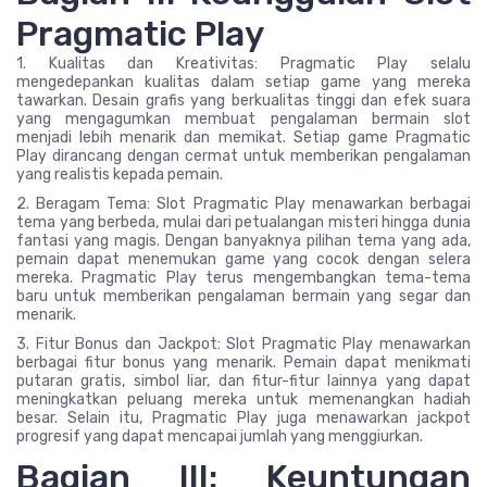
Pragmatic Play
1. Kualitas dan Kreativitas: Pragmatic Play selalu
mengedepankan kualitas dalam setiap game yang mereka
tawarkan. Desain grafis yang berkualitas tinggi dan efek suara
yang mengagumkan membuat pengalaman bermain slot
menjadi lebih menarik dan memikat. Setiap game Pragmatic
Play dirancang dengan cermat untuk memberikan pengalaman
yang realistis kepada pemain.
2. Beragam Tema: Slot Pragmatic Play menawarkan berbagai
tema yang berbeda, mulai dari petualangan misteri hingga dunia
fantasi yang magis. Dengan banyaknya pilihan tema yang ada,
pemain dapat menemukan game yang cocok dengan selera
mereka. Pragmatic Play terus mengembangkan tema-tema
baru untuk memberikan pengalaman bermain yang segar dan
menarik.
3. Fitur Bonus dan Jackpot: Slot Pragmatic Play menawarkan
berbagai fitur bonus yang menarik. Pemain dapat menikmati
putaran gratis, simbol liar, dan fitur-fitur lainnya yang dapat
meningkatkan peluang mereka untuk memenangkan hadiah
besar. Selain itu, Pragmatic Play juga menawarkan jackpot
progresif yang dapat mencapai jumlah yang menggiurkan.
Bagian III: Keuntungan