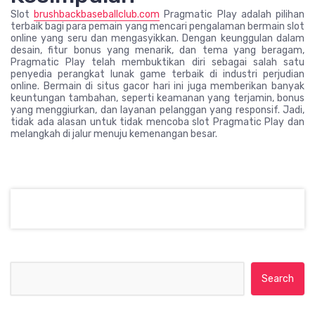
Slot
brushbackbaseballclub.com
Pragmatic Play adalah pilihan
terbaik bagi para pemain yang mencari pengalaman bermain slot
online yang seru dan mengasyikkan. Dengan keunggulan dalam
desain, fitur bonus yang menarik, dan tema yang beragam,
Pragmatic Play telah membuktikan diri sebagai salah satu
penyedia perangkat lunak game terbaik di industri perjudian
online. Bermain di situs gacor hari ini juga memberikan banyak
keuntungan tambahan, seperti keamanan yang terjamin, bonus
yang menggiurkan, dan layanan pelanggan yang responsif. Jadi,
tidak ada alasan untuk tidak mencoba slot Pragmatic Play dan
melangkah di jalur menuju kemenangan besar.
Search for: